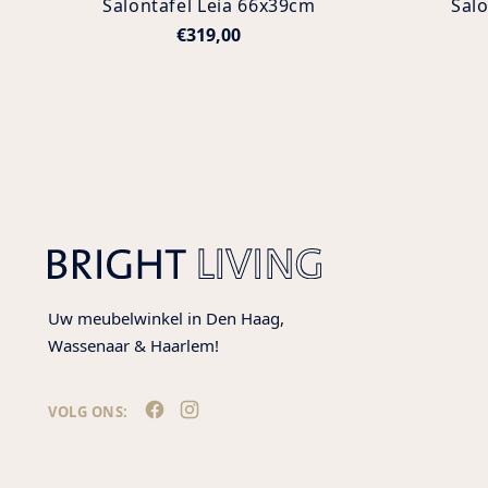
Salontafel Leia 66x39cm
Sal
€319,00
Uw meubelwinkel in Den Haag,
Wassenaar & Haarlem!
VOLG ONS: