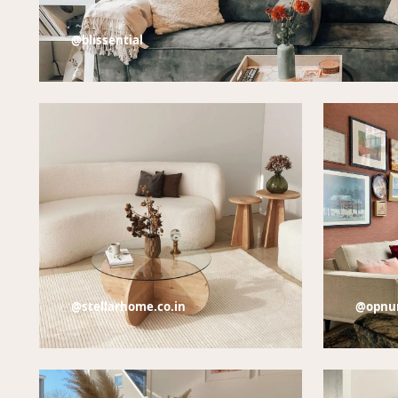
@blissential
@stellarhome.co.in
@opnu