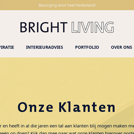
Bezorging door heel Nederland!
PIRATIE
INTERIEURADVIES
PORTFOLIO
OVER ONS
Onze Klanten
r en heeft in al die jaren een tal aan klanten blij mogen maken me
eeën op doen? Kijk dan mee naar wat onze klanten hierover post