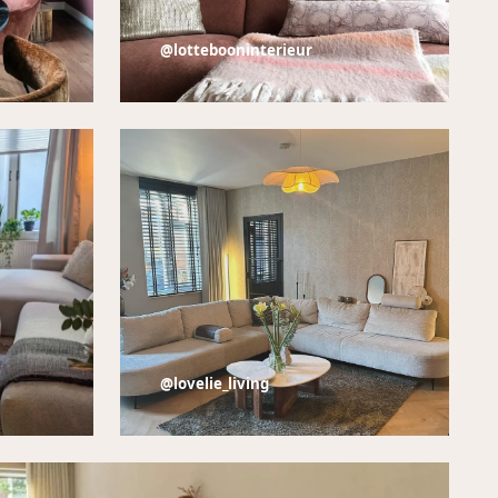
@lottebooninterieur
@lovelie_living