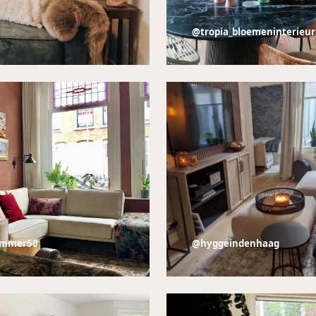
@tropia_bloemeninterieur
mmer50
@hyggeindenhaag