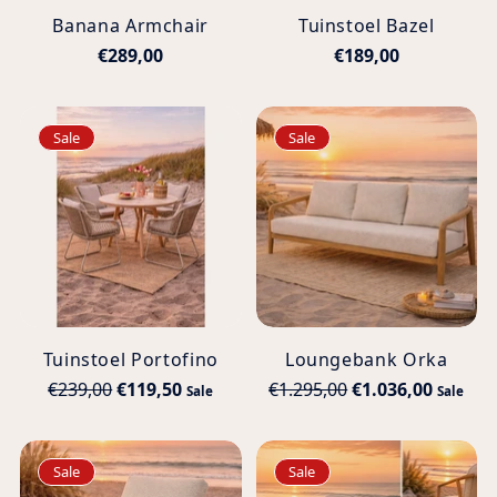
Banana Armchair
Tuinstoel Bazel
€289,00
€189,00
Sale
Sale
Tuinstoel Portofino
Loungebank Orka
Normale
Normale
€239,00
€119,50
€1.295,00
€1.036,00
Sale
Sale
prijs
prijs
Sale
Sale