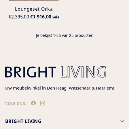
Loungeset Orka
Normale
€2.395,00
€1.916,00
Sale
prijs
Je bekijkt 1-25 van 25 producten
Uw meubelwinkel in Den Haag, Wassenaar & Haarlem!
VOLG ONS:
BRIGHT LIVING