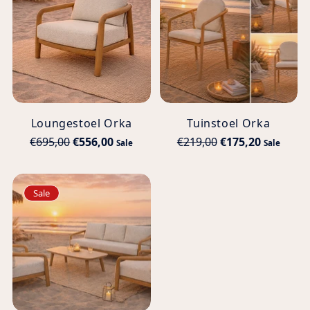
Loungestoel Orka
Tuinstoel Orka
Normale
Normale
€695,00
€556,00
€219,00
€175,20
Sale
Sale
prijs
prijs
Sale