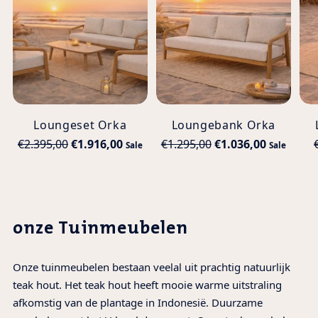
Loungeset Orka
Loungebank Orka
Normale
Normale
€2.395,00
€1.916,00
€1.295,00
€1.036,00
Sale
Sale
prijs
prijs
onze Tuinmeubelen
Onze tuinmeubelen bestaan veelal uit prachtig natuurlijk
teak hout. Het teak hout heeft mooie warme uitstraling
afkomstig van de plantage in Indonesië. Duurzame