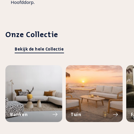
Hoofddorp.
Onze Collectie
Bekijk de hele Collectie
Banken
Tuin
F