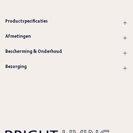
Productspecificaties
Afmetingen
Bescherming & Onderhoud
Bezorging
Product
wordt
toegevoegd
aan
winkelwagen