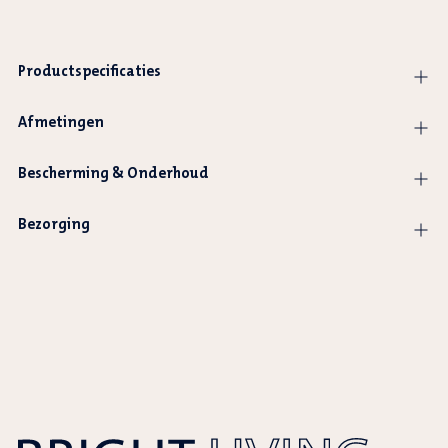
Productspecificaties
Afmetingen
Bescherming & Onderhoud
Bezorging
Product
wordt
toegevoegd
aan
winkelwagen