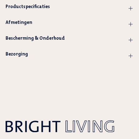
Productspecificaties
Afmetingen
Bescherming & Onderhoud
Bezorging
Product
wordt
toegevoegd
aan
winkelwagen