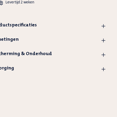
Levertijd 2 weken
ductspecificaties
etingen
cherming & Onderhoud
orging
uct
t
evoegd
elwagen