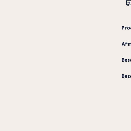
Pro
Afm
Bes
Bez
Prod
word
toeg
aan
wink