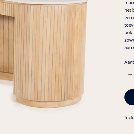
marm
het 
een 
toev
ook 
zowe
aan 
Aant
Aant
Incl