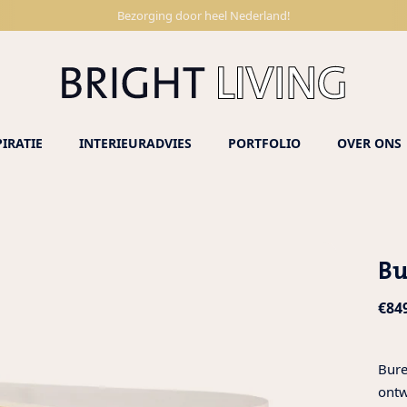
Bezorging door heel Nederland!
PIRATIE
INTERIEURADVIES
PORTFOLIO
OVER ONS
Bu
Nor
€84
prij
Bure
ontw