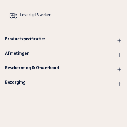
Levertijd 3 weken
Productspecificaties
Afmetingen
Bescherming & Onderhoud
Bezorging
Product
wordt
toegevoegd
aan