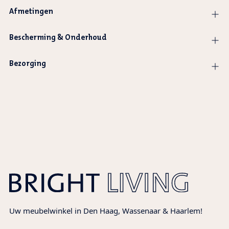
Afmetingen
Bescherming & Onderhoud
Bezorging
Product
wordt
toegevoegd
aan
winkelwagen
Uw meubelwinkel in Den Haag, Wassenaar & Haarlem!