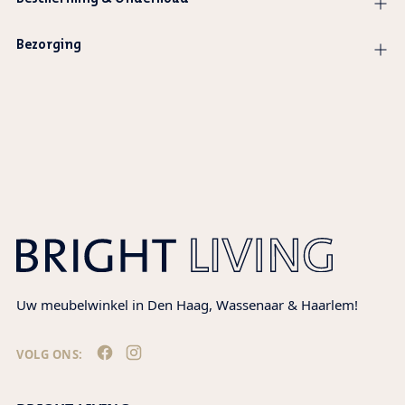
Bezorging
Product
wordt
toegevoegd
aan
winkelwagen
Uw meubelwinkel in Den Haag, Wassenaar & Haarlem!
VOLG ONS: