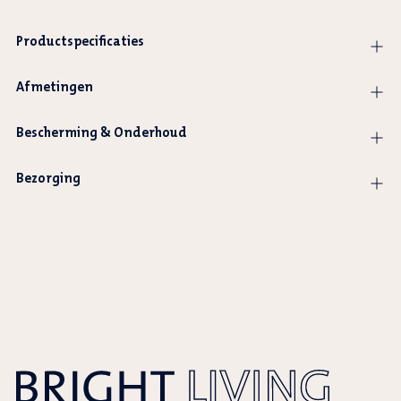
Productspecificaties
Afmetingen
Bescherming & Onderhoud
Bezorging
Product
wordt
toegevoegd
aan
winkelwagen