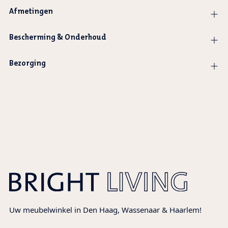
Afmetingen
Bescherming & Onderhoud
Bezorging
Product
wordt
toegevoegd
aan
winkelwagen
Uw meubelwinkel in Den Haag, Wassenaar & Haarlem!