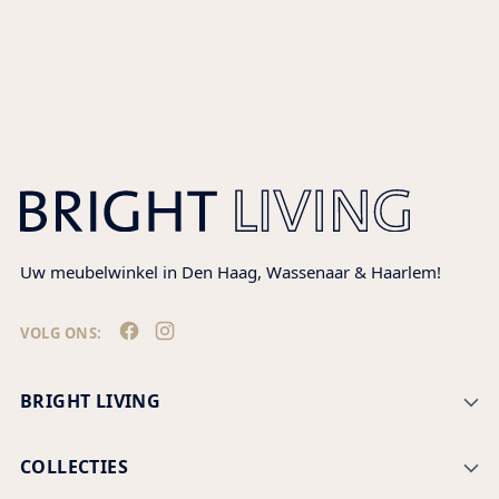
Product
wordt
toegevoegd
aan
winkelwagen
Uw meubelwinkel in Den Haag, Wassenaar & Haarlem!
VOLG ONS:
BRIGHT LIVING
COLLECTIES