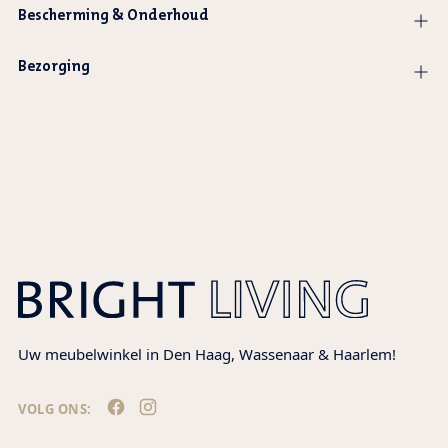
Bescherming & Onderhoud
Bezorging
Product
wordt
toegevoegd
aan
winkelwagen
Uw meubelwinkel in Den Haag, Wassenaar & Haarlem!
VOLG ONS: