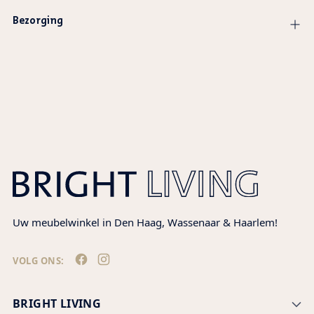
Bezorging
Product
wordt
toegevoegd
aan
winkelwagen
Uw meubelwinkel in Den Haag, Wassenaar & Haarlem!
VOLG ONS:
BRIGHT LIVING