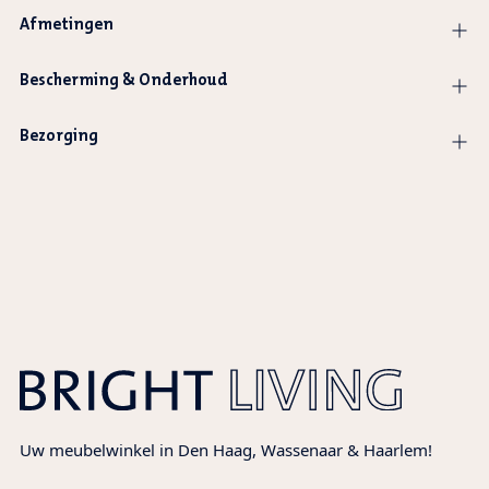
Afmetingen
Bescherming & Onderhoud
Bezorging
Product
wordt
toegevoegd
aan
winkelwagen
Uw meubelwinkel in Den Haag, Wassenaar & Haarlem!