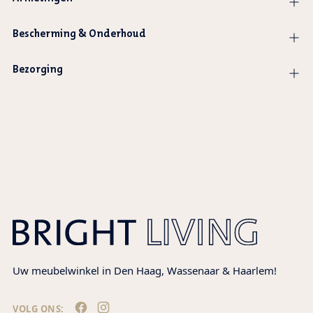
Bescherming & Onderhoud
Bezorging
Product
wordt
toegevoegd
aan
winkelwagen
Uw meubelwinkel in Den Haag, Wassenaar & Haarlem!
VOLG ONS: