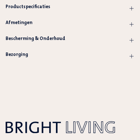
Productspecificaties
Afmetingen
Bescherming & Onderhoud
Bezorging
Product
wordt
toegevoegd
aan
winkelwagen