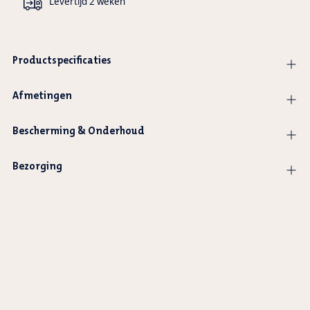
Levertijd 2 weken
Productspecificaties
Afmetingen
Bescherming & Onderhoud
Bezorging
Product
wordt
toegevoegd
aan
winkelwagen