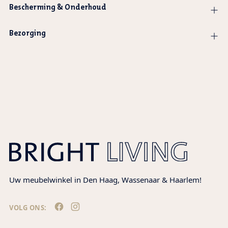
Bescherming & Onderhoud
Bezorging
Product
wordt
toegevoegd
aan
winkelwagen
Uw meubelwinkel in Den Haag, Wassenaar & Haarlem!
VOLG ONS: