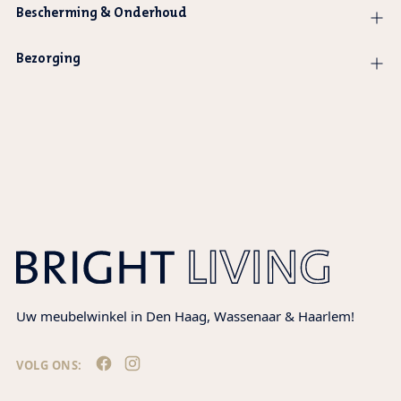
Bescherming & Onderhoud
Bezorging
Product
wordt
toegevoegd
aan
winkelwagen
Uw meubelwinkel in Den Haag, Wassenaar & Haarlem!
VOLG ONS: