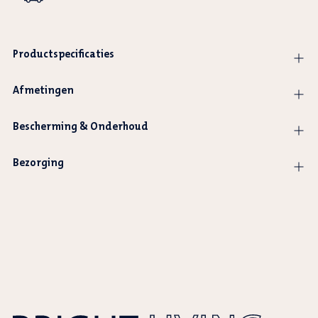
Productspecificaties
Afmetingen
Bescherming & Onderhoud
Bezorging
Product
wordt
toegevoegd
aan
winkelwagen