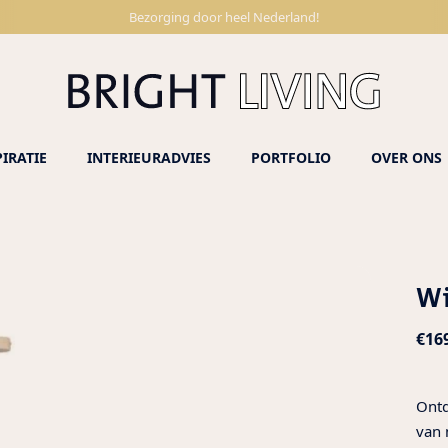
Bezorging door heel Nederland!
PIRATIE
INTERIEURADVIES
PORTFOLIO
OVER ONS
Wi
Nor
€16
prij
Ontd
van 