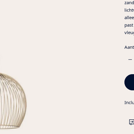
zand
lich
alle
past
vleu
Aant
Aant
Incl