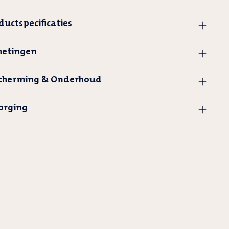
ductspecificaties
etingen
cherming & Onderhoud
orging
uct
t
evoegd
elwagen