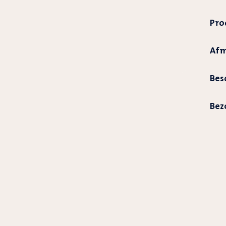
Pro
Afm
Bes
Bez
Prod
word
toeg
aan
wink