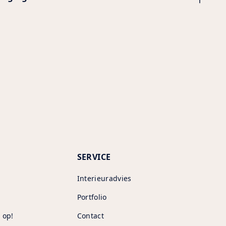
ing
uct
SERVICE
Interieuradvies
Portfolio
 op!
Contact