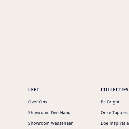
Add
prod
to
your
cart
LEFT
COLLECTIES
Over Ons
Be Bright
Showroom Den Haag
Onze Toppers
Showroom Wassenaar
Doe inspiratie