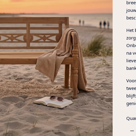
bree
jouw
besc
Het 
zorg
Onbe
na ve
liev
bank
Voor
twee
blij
geni
Quan
Quan