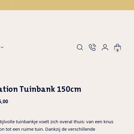
0
ation Tuinbank 150cm
ular
5,00
e
stijlvolle tuinbankje voelt zich overal thuis: van een knus
on tot een ruime tuin. Dankzij de verschillende