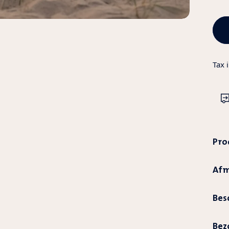
Tax 
Pro
Afm
Bes
Bez