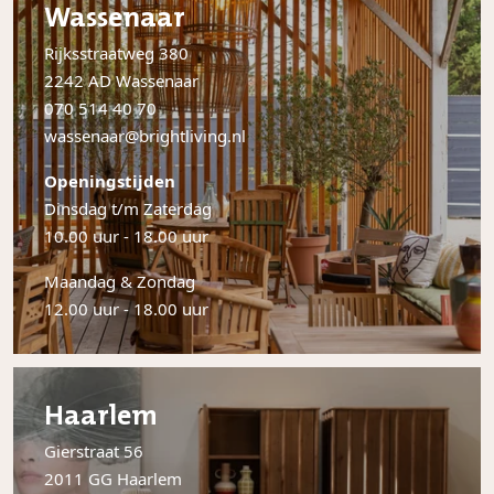
Wassenaar
Rijksstraatweg 380
2242 AD Wassenaar
070 514 40 70
wassenaar@brightliving.nl
Openingstijden
Dinsdag t/m Zaterdag
10.00 uur - 18.00 uur
Maandag & Zondag
12.00 uur - 18.00 uur
Haarlem
Gierstraat 56
2011 GG Haarlem