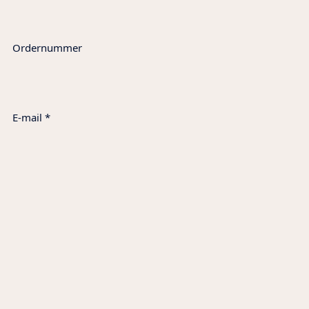
Ordernummer
E-mail
*
Telefoonnummer
Wat is je vraag?
*