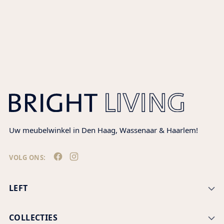
Adding
product
to
your
cart
Uw meubelwinkel in Den Haag, Wassenaar & Haarlem!
VOLG ONS:
LEFT
COLLECTIES