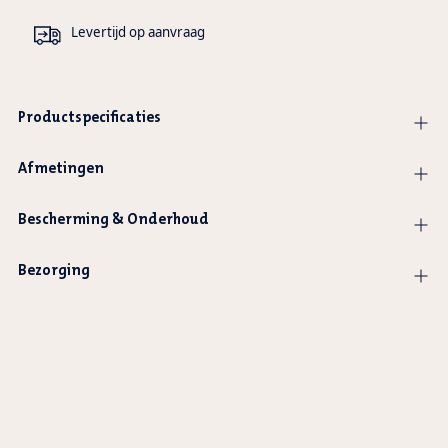
Levertijd op aanvraag
Productspecificaties
Afmetingen
Bescherming & Onderhoud
Bezorging
Adding
product
to
your
cart