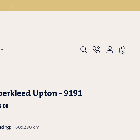
0
oerkleed Upton - 9191
ular
5,00
e
ting:
160x230 cm