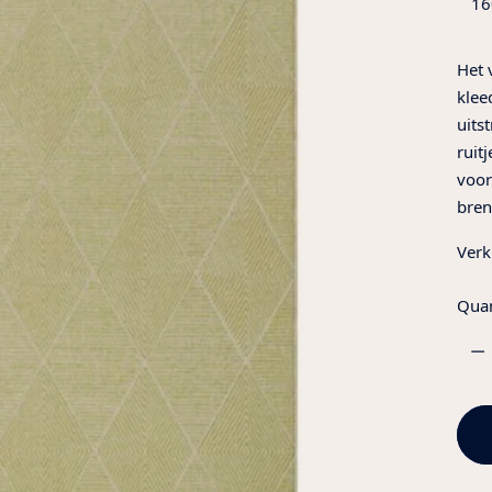
Het 
klee
uits
ruit
voor
bren
Verk
Quan
Quan