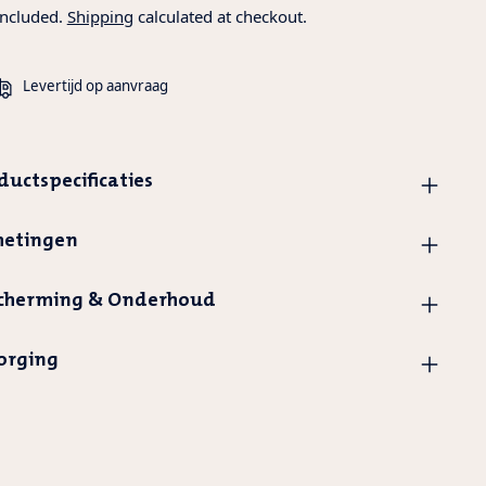
included.
Shipping
calculated at checkout.
Levertijd op aanvraag
ductspecificaties
etingen
cherming & Onderhoud
orging
ing
uct